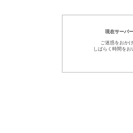
現在サーバ
ご迷惑をおか
しばらく時間をお