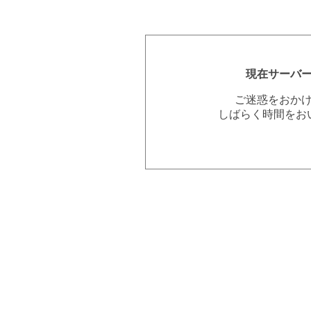
現在サーバ
ご迷惑をおか
しばらく時間をお