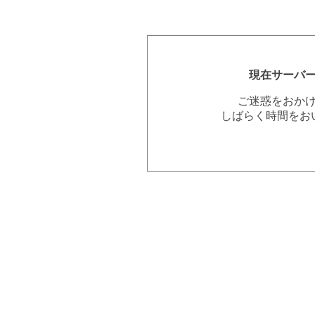
現在サーバ
ご迷惑をおか
しばらく時間をお