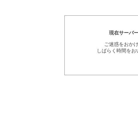
現在サーバ
ご迷惑をおか
しばらく時間をお