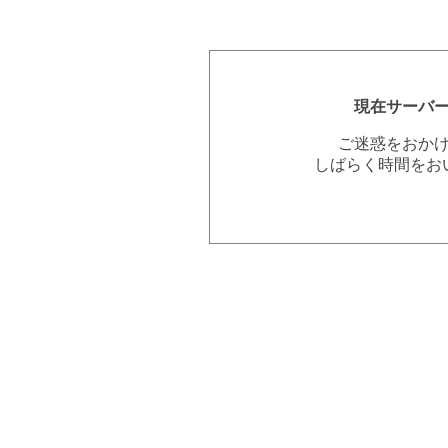
現在サーバ
ご迷惑をおか
しばらく時間をお