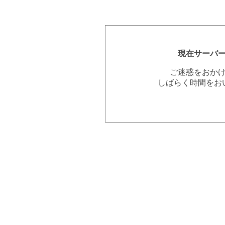
現在サーバ
ご迷惑をおか
しばらく時間をお