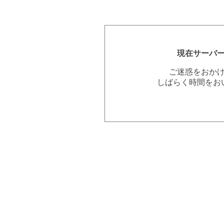
現在サーバ
ご迷惑をおか
しばらく時間をお