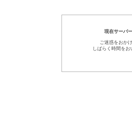
現在サーバ
ご迷惑をおか
しばらく時間をお