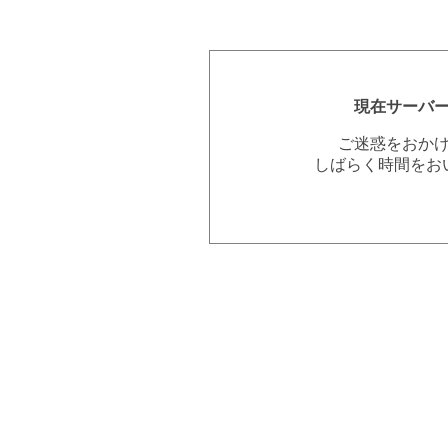
現在サーバ
ご迷惑をおか
しばらく時間をお