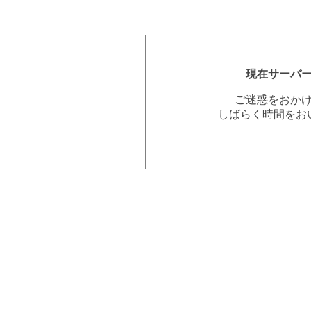
現在サーバ
ご迷惑をおか
しばらく時間をお