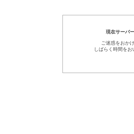
現在サーバ
ご迷惑をおか
しばらく時間をお