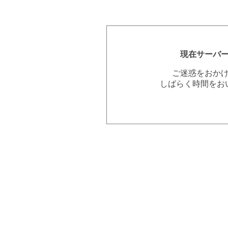
現在サーバ
ご迷惑をおか
しばらく時間をお