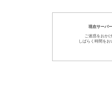
現在サーバ
ご迷惑をおか
しばらく時間をお