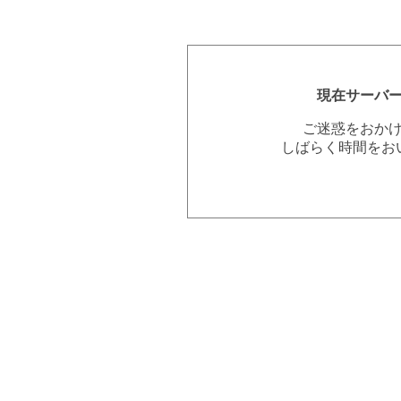
現在サーバ
ご迷惑をおか
しばらく時間をお