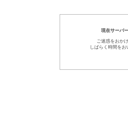
現在サーバ
ご迷惑をおか
しばらく時間をお