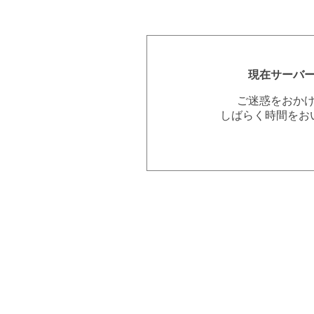
現在サーバ
ご迷惑をおか
しばらく時間をお