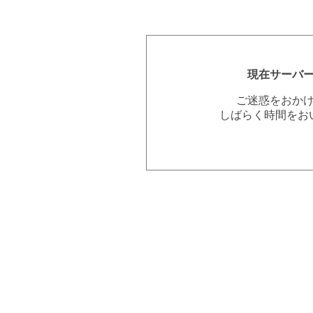
現在サーバ
ご迷惑をおか
しばらく時間をお