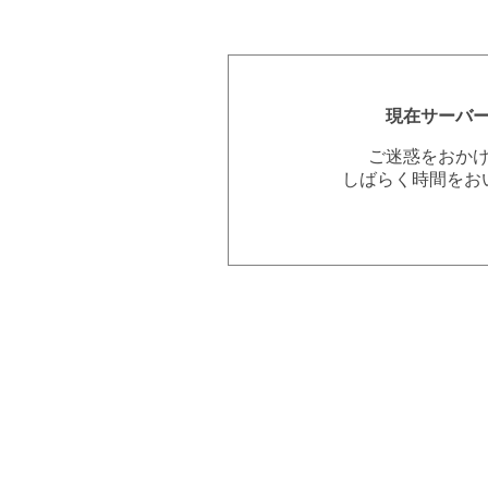
現在サーバ
ご迷惑をおか
しばらく時間をお