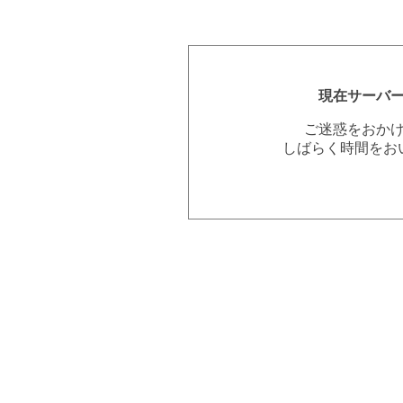
現在サーバ
ご迷惑をおか
しばらく時間をお