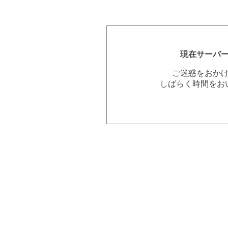
現在サーバ
ご迷惑をおか
しばらく時間をお