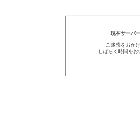
現在サーバ
ご迷惑をおか
しばらく時間をお