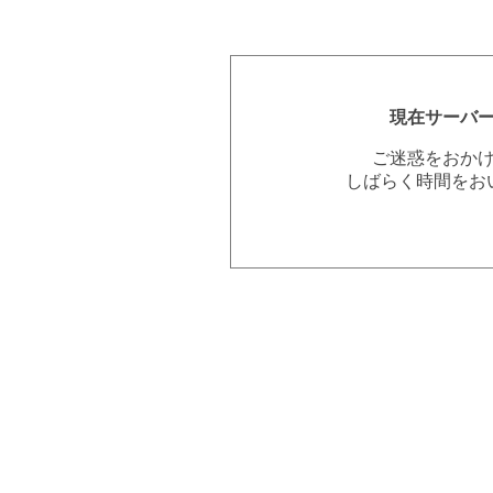
現在サーバ
ご迷惑をおか
しばらく時間をお