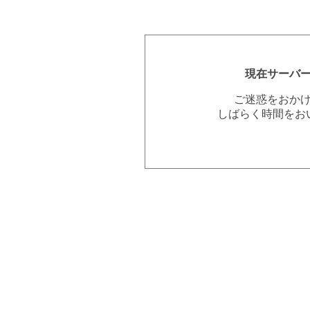
現在サーバ
ご迷惑をおか
しばらく時間をお