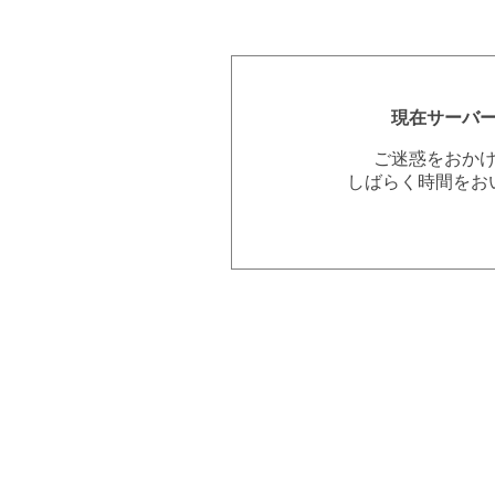
現在サーバ
ご迷惑をおか
しばらく時間をお