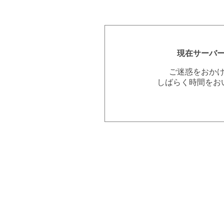
現在サーバ
ご迷惑をおか
しばらく時間をお