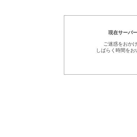
現在サーバ
ご迷惑をおか
しばらく時間をお