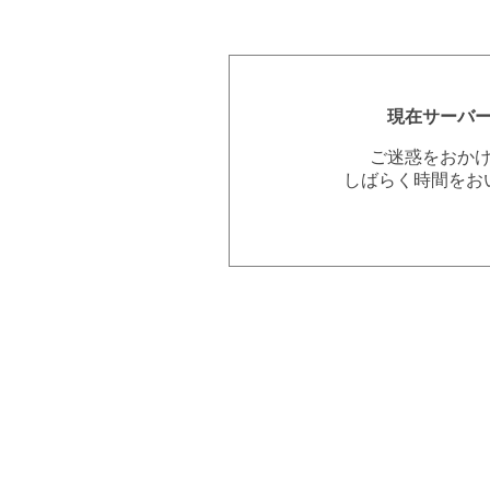
現在サーバ
ご迷惑をおか
しばらく時間をお