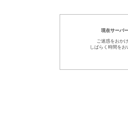
現在サーバ
ご迷惑をおか
しばらく時間をお