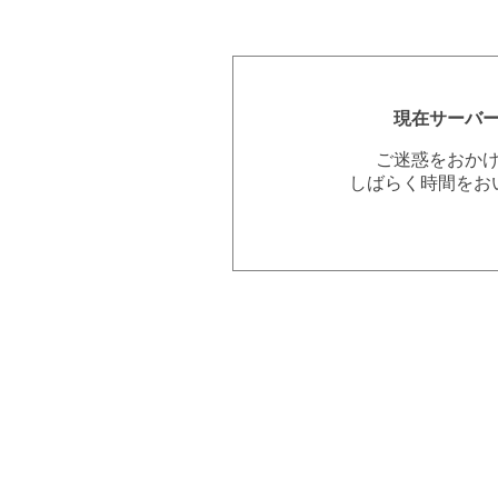
現在サーバ
ご迷惑をおか
しばらく時間をお