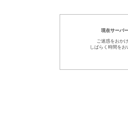
現在サーバ
ご迷惑をおか
しばらく時間をお