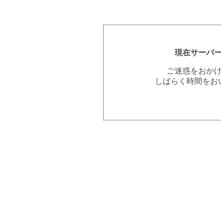
現在サーバ
ご迷惑をおか
しばらく時間をお