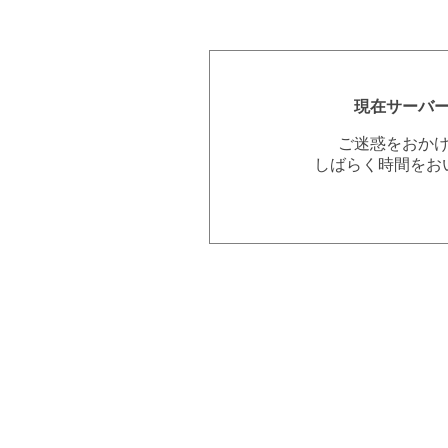
現在サーバ
ご迷惑をおか
しばらく時間をお