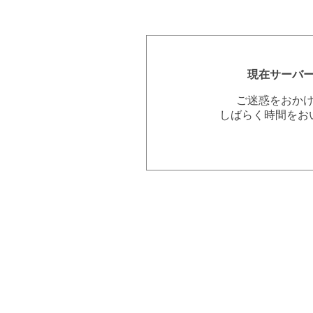
現在サーバ
ご迷惑をおか
しばらく時間をお