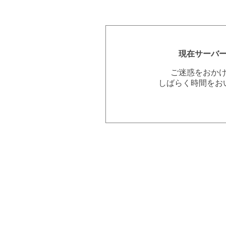
現在サーバ
ご迷惑をおか
しばらく時間をお