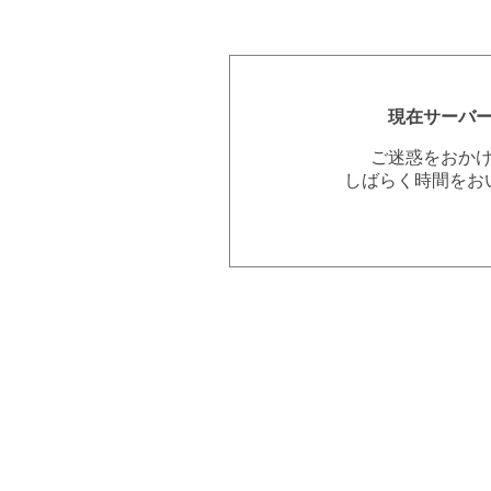
現在サーバ
ご迷惑をおか
しばらく時間をお