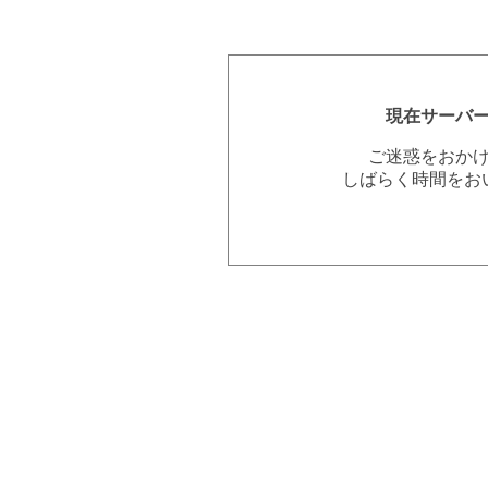
現在サーバ
ご迷惑をおか
しばらく時間をお