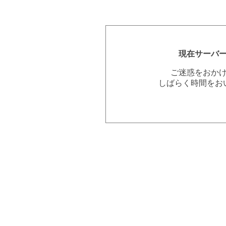
現在サーバ
ご迷惑をおか
しばらく時間をお