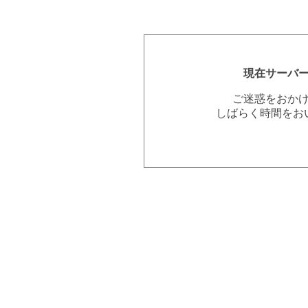
現在サーバ
ご迷惑をおか
しばらく時間をお