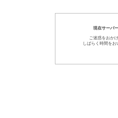
現在サーバ
ご迷惑をおか
しばらく時間をお