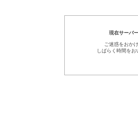
現在サーバ
ご迷惑をおか
しばらく時間をお