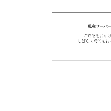
現在サーバ
ご迷惑をおか
しばらく時間をお