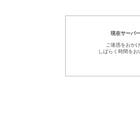
現在サーバ
ご迷惑をおか
しばらく時間をお