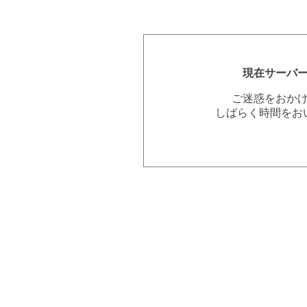
現在サーバ
ご迷惑をおか
しばらく時間をお