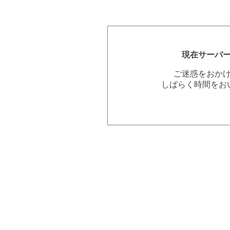
現在サーバ
ご迷惑をおか
しばらく時間をお