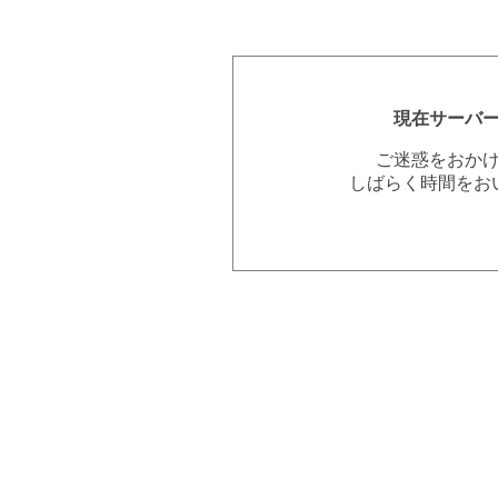
現在サーバ
ご迷惑をおか
しばらく時間をお