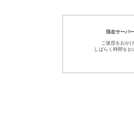
現在サーバ
ご迷惑をおか
しばらく時間をお