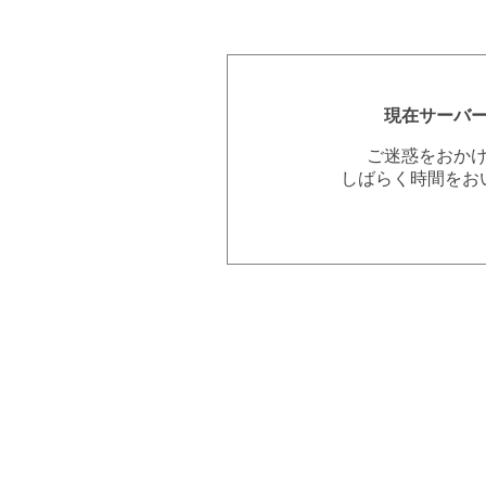
現在サーバ
ご迷惑をおか
しばらく時間をお