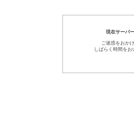
現在サーバ
ご迷惑をおか
しばらく時間をお