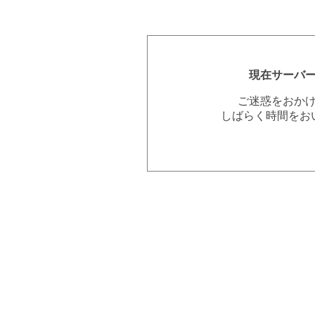
現在サーバ
ご迷惑をおか
しばらく時間をお