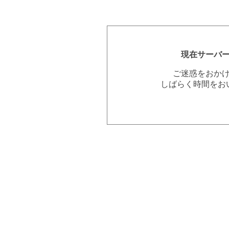
現在サーバ
ご迷惑をおか
しばらく時間をお